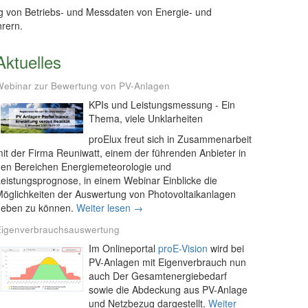
 von Betriebs- und Messdaten von Energie- und
rern.
Aktuelles
Webinar zur Bewertung von PV-Anlagen
KPIs und Leistungsmessung - Ein
Thema, viele Unklarheiten
proElux freut sich in Zusammenarbeit
it der Firma Reuniwatt, einem der führenden Anbieter in
den Bereichen Energiemeteorologie und
eistungsprognose, in einem Webinar Einblicke die
öglichkeiten der Auswertung von Photovoltaikanlagen
geben zu können.
Weiter lesen →
Eigenverbrauchsauswertung
Im Onlineportal
proE-Vision
wird bei
PV-Anlagen mit Eigenverbrauch nun
auch Der Gesamtenergiebedarf
sowie die Abdeckung aus PV-Anlage
und Netzbezug dargestellt.
Weiter