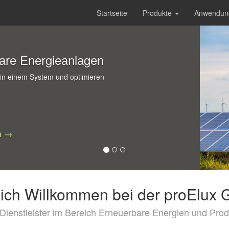
Startseite
Produkte
Anwendun
bare Energieanlagen
g in einem System und optimieren
n →
lich Willkommen bei der proElux
T-Dienstleister im Bereich Erneuerbare Energien und Prod