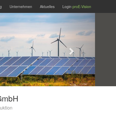
g
Unternehmen
Aktuelles
Login
proE-Vision
Next
 GmbH
uktion